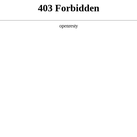
产品及服务
行业解决方案
合作伙伴
投资者关系
25年度亚洲品牌500强榜单
2025 / 08 / 13
制的“2025年度亚洲品牌500强榜单”正式发布，非凡国际数码凭借在