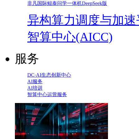
非凡国际鲲泰问学一体机DeepSeek版
异构算力调度与加速
智算中心(AICC)
服务
DC·AI生态创新中心
AI服务
AI培训
智算中心运营服务